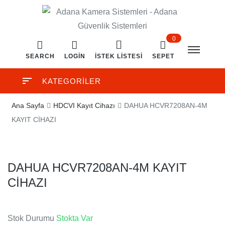
0
SEARCH
LOGIN
İSTEK LISTESI
SEPET
KATEGORİLER
Ana Sayfa
HDCVI Kayıt Cihazı
DAHUA HCVR7208AN-4M
KAYIT CİHAZI
DAHUA HCVR7208AN-4M KAYIT
CİHAZI
Stok Durumu
Stokta Var