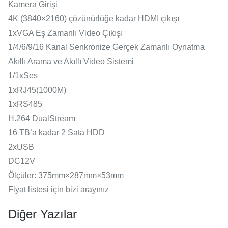
Kamera Girişi
4K (3840×2160) çözünürlüğe kadar HDMI çıkışı
1xVGA Eş Zamanlı Video Çıkışı
1/4/6/9/16 Kanal Senkronize Gerçek Zamanlı Oynatma
Akıllı Arama ve Akıllı Video Sistemi
1/1xSes
1xRJ45(1000M)
1xRS485
H.264 DualStream
16 TB’a kadar 2 Sata HDD
2xUSB
DC12V
Ölçüler: 375mm×287mm×53mm
Fiyat listesi için bizi arayınız
Diğer Yazılar